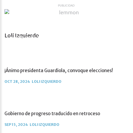
PUBLICIDAD
Irresponsabilidad, ineptitud o estrategia política
Loli Izquierdo
NOV 30, 2024
LOLI IZQUIERDO
¡Ánimo presidenta Guardiola, convoque elecciones!
OCT 28, 2024
LOLI IZQUIERDO
Gobierno de progreso traducido en retroceso
SEP 15, 2024
LOLI IZQUIERDO