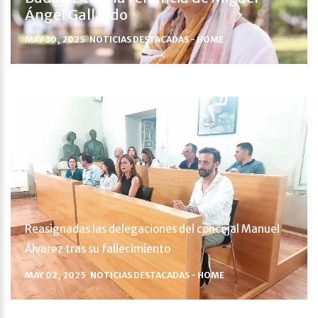
Ángel Gallardo
MAY 30, 2025
NOTICIAS DESTACADAS - HOME
Reasignadas las delegaciones del concejal Manuel
Álvarez tras su fallecimiento
MAY 02, 2025
NOTICIAS DESTACADAS - HOME