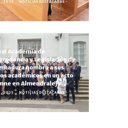
2, 2025
NOTICIAS DESTACADAS -
eal Academia de
sprudencia y Legislación de
emadura nombra a sus
os académicos en un acto
mne en Almendralejo
5, 2025
NOTICIAS DESTACADAS -