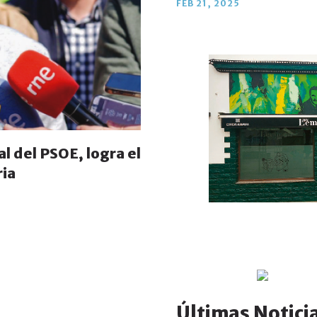
FEB 21, 2025
l del PSOE, logra el
ria
as razones del
Últimas Notici