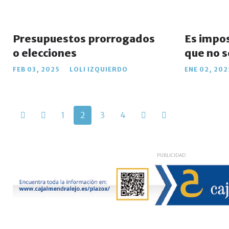
Presupuestos prorrogados
Es impos
o elecciones
que no s
FEB 03, 2025
LOLI IZQUIERDO
ENE 02, 20
1
2
3
4
PUBLICIDAD