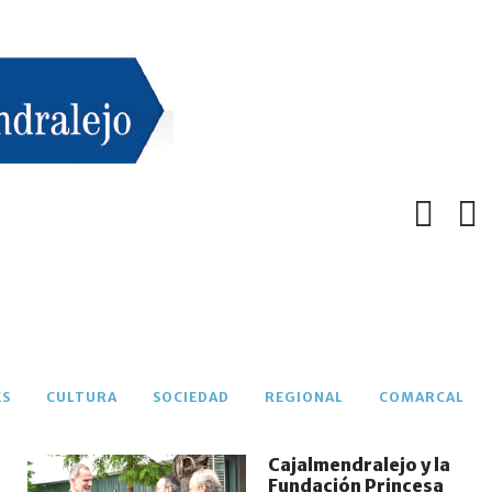
El Club Natación Almendralejo
logra un histórico ascenso a
Primera División en la Copa de
Extremadura
ABR 22, 2025
DEPORTES
ES
CULTURA
SOCIEDAD
REGIONAL
COMARCAL
Cajalmendralejo y la
Fundación Princesa