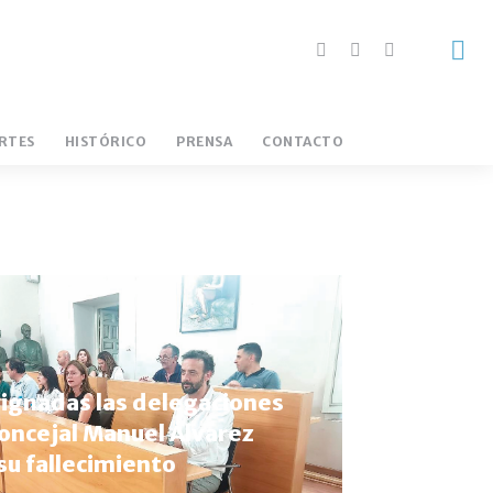
RTES
HISTÓRICO
PRENSA
CONTACTO
ADURA FÚTBOL
LA CAPITAL
LA EMPRESARIAL
ignadas las delegaciones
concejal Manuel Álvarez
su fallecimiento