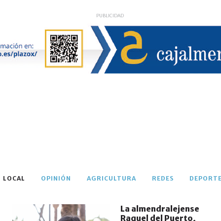
PUBLICIDAD
El Extremadura inicia la
reestructuración de su plantilla
para Segunda Federación
MAY 30, 2025
DEPORTES
LOCAL
OPINIÓN
AGRICULTURA
REDES
DEPORT
La almendralejense
Raquel del Puerto,