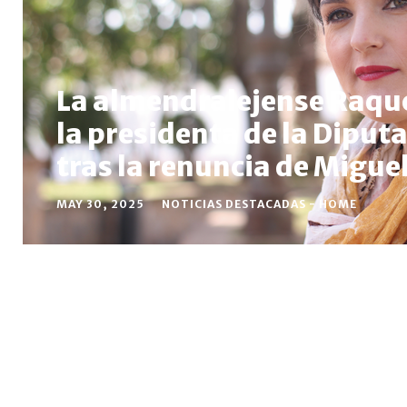
La almendralejense Raquel
la presidenta de la Diput
tras la renuncia de Migue
MAY 30, 2025
NOTICIAS DESTACADAS - HOME