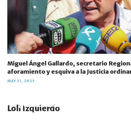
Miguel Ángel Gallardo, secretario Regiona
aforamiento y esquiva a la Justicia ordina
MAY 31, 2025
¿Nadie nos va a explicar las verdader
Loli Izquierdo
cierre de Almaraz?
MAR 03, 2025
LOLI IZQUIERDO