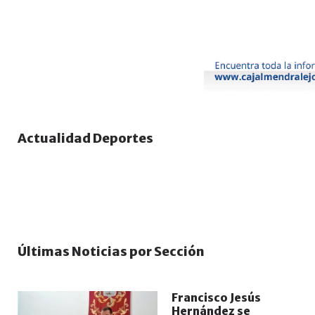
El Extremadura por tercer año
consecutivo consigue ascender de
categoría y la próxima temporada
Actualidad Deportes
jugará en Segunda Federación
MAY 01, 2025
DEPORTES
Últimas Noticias por Sección
Francisco Jesús
Hernández se