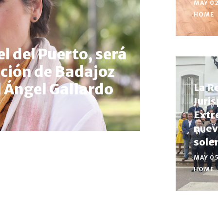
MAY 0
HOME
 del Puerto, será
ación de Badajoz
l Ángel Gallardo
La R
Juri
Extr
nuev
sole
MAY 0
HOME