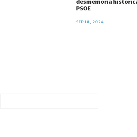
desmemoria histórica
PSOE
SEP 18, 2024
Infórmate de la Últimas Novedades
No hay mejor manera de que un extremeño
se encuentre actualizado.