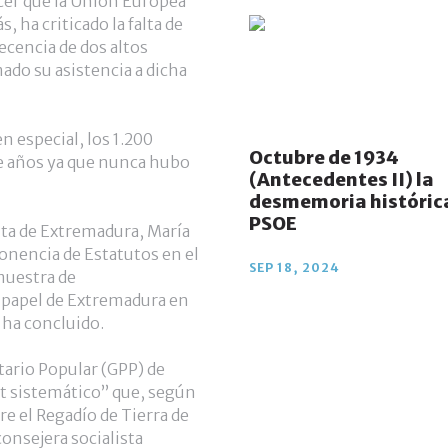
cer que la Unión Europea
 ha criticado la falta de
ecencia de dos altos
ado su asistencia a dicha
n especial, los 1.200
Octubre de 1934
e años ya que nunca hubo
(Antecedentes II) la
desmemoria histórica
PSOE
unta de Extremadura, María
onencia de Estatutos en el
SEP 18, 2024
muestra de
l papel de Extremadura en
 ha concluido.
tario Popular (GPP) de
t sistemático” que, según
re el Regadío de Tierra de
consejera socialista