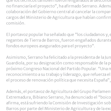
que los técnicos también fueron engañados al descono
no financiaría el proyecto”, ha afirmado Serrano. Además,
colaboración del Gobierno central al cancelar la compar
cargos del Ministerio de Agricultura que habían confirm
comisión.
El portavoz popular ha señalado que “los ciudadanos y, e
regantes de Tierra de Barros, fueron engañados durant
fondos europeos asegurados para el proyecto”.
Asimismo, Serrano ha felicitado a la presidenta de la J
Guardiola, por su designación como responsable de la p
próximo Congreso Nacional del Partido Popular. “Una 
reconocimiento a su trabajo y liderazgo, que refuerza e
el proceso de renovación política que necesita España”,
Además, el portavoz de Agricultura del Grupo Parlamen
Extremadura, Bibiano Serrano, ha denunciado el “boico
afirma, está sufriendo la Comisión de Investigación sob
Barros por parte del Ministerio de Agricultura y de la ex