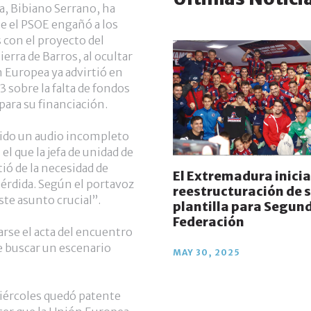
, Bibiano Serrano, ha
ue el PSOE engañó a los
con el proyecto del
ierra de Barros, al ocultar
n Europea ya advirtió en
3 sobre la falta de fondos
para su financiación.
ido un audio incompleto
 que la jefa de unidad de
tió de la necesidad de
El Extremadura inicia
pérdida. Según el portavoz
reestructuración de 
ste asunto crucial”.
plantilla para Segun
Federación
arse el acta del encuentro
e buscar un escenario
MAY 30, 2025
miércoles quedó patente