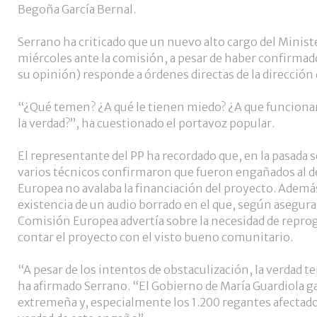
Begoña García Bernal.
Serrano ha criticado que un nuevo alto cargo del Minis
miércoles ante la comisión, a pesar de haber confirmado
su opinión) responde a órdenes directas de la dirección 
“¿Qué temen? ¿A qué le tienen miedo? ¿A que funcionar
la verdad?”, ha cuestionado el portavoz popular.
El representante del PP ha recordado que, en la pasada 
varios técnicos confirmaron que fueron engañados al 
Europea no avalaba la financiación del proyecto. Además
existencia de un audio borrado en el que, según asegura
Comisión Europea advertía sobre la necesidad de reprog
contar el proyecto con el visto bueno comunitario.
“A pesar de los intentos de obstaculización, la verdad te
ha afirmado Serrano. “El Gobierno de María Guardiola ga
extremeña y, especialmente los 1.200 regantes afectado